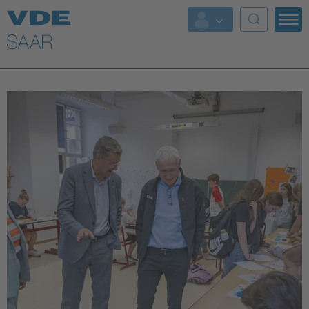
Top Themen
Fokusthemen
Energy
AI & Digital Trust
Health
Mobility
Standards
Weitere Themen