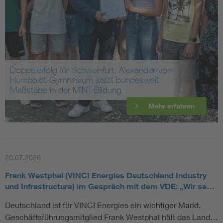
Assisted Living
Bui
Electromobility
Inf
Doppelerfolg für Schweinfurt: Alexander-von-
Energy efficiency
Edu
Humboldt-Gymnasium setzt bundesweit
Maßstäbe in der MINT-Bildung
Energy storage
Ren
Mehr erfahren
Functional safety
Env
20.07.2026
Frank Westphal (VINCI Energies Deutschland Industry
und Infrastructure) im Gespräch mit dem VDE: „Wir se…
Deutschland ist für VINCI Energies ein wichtiger Markt.
Geschäftsführungsmitglied Frank Westphal hält das Land…