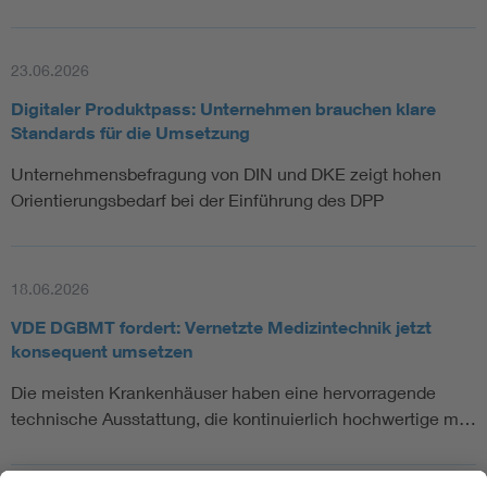
23.06.2026
Digitaler Produktpass: Unternehmen brauchen klare
Standards für die Umsetzung
Unternehmensbefragung von DIN und DKE zeigt hohen
Orientierungsbedarf bei der Einführung des DPP
18.06.2026
VDE DGBMT fordert: Vernetzte Medizintechnik jetzt
konsequent umsetzen
Die meisten Krankenhäuser haben eine hervorragende
technische Ausstattung, die kontinuierlich hochwertige m…