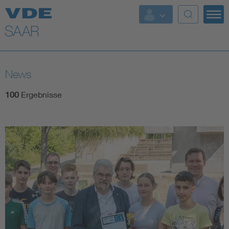
Top Themen
Fokusthemen
News
Energy
100
Ergebnisse
AI & Digital Trust
Health
Mobility
Standards
Weitere Themen