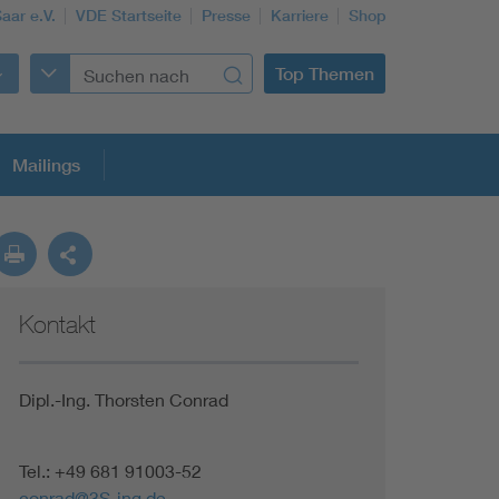
aar e.V.
VDE Startseite
Presse
Karriere
Shop
Top Themen
Mailings
Kontakt
Building Services Engineering
Information and communications technology ICT
Dipl.-Ing. Thorsten Conrad
Education + profession
Tel.: +49 681 91003-52
conrad@3S-ing.de