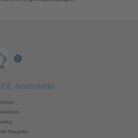
VDE Arbeitsfelder
Science
Standards
Testing
VDE Young Net