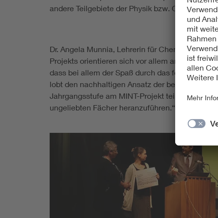
andere Teilgebiete der Physik bzw. Chemie zu 
Dr. Angela Munnia, Lehrerin für Chemie, Biolog
Projekts orientieren sich vor allem an den Allta
dass bei allem der Spaß durch das forschende E
lobt den nachhaltigen Ansatz der beiden Lehrerin
Jahrgangsstufe am MINT-Projekt teilnimmt. Und n
ungeliebten Fächer heranzuführen.“