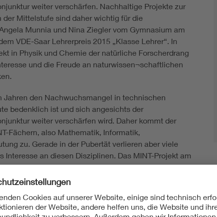
unktur weiter verschärfen. Nachhaltige Projekte zur
er Mittelstufe sind daher wichtig für die
. Angela Munnia und Nina Ziegler vom Gymnasium am
 dem VDE-Saar Lehrerpreis 2015 „Klasse Lehrer“. In
ekt in Physik und Chemie der natürliche Forscherdrang
nteresse und die Freude an naturwissen¬schaftlichen
ken.
en Jahren den Nachwuchsmangel in technischen
ute bedenklich ist und sich angesichts der
junktur weiter verschärfen wird. Daher kommt der
T-Fächern, also Mathematik, Informatik,
ng zu. Gerade in der Pubertät verlieren aber viele
Interesse an diesen Disziplinen. Das MINT-Projekt am
 in Klasse 5 im naturwissen-schaftlichen Bereich,
Mathematik und Informatik und setzt in Klasse 7 seinen
raler Aspekt ist das selbständige
n und Schüler. So haben sie die Möglichkeit,
chzuführen oder mit Hilfe spannender Versuche in