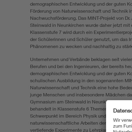
demographischen Entwicklung und der guten Konj
Förderung von Naturwissenschaft und Technik in d
Nachwuchsförderung. Das MINT-Projekt von Dr
Steinwald in Neunkirchen wurde daher jetzt mit
Klassenstufe 7 wird durch ein Experimentierproj
der Schülerinnen und Schüler genutzt, um das I
Phänomenen zu wecken und nachhaltig zu stär
Unternehmen und Verbände beklagen seit viel
Berufen und bei den Ingenieuren, der bereits he
demographischen Entwicklung und der guten Kon
schulischen Ausbildung in den sogenannten MIN
Naturwissenschaft und Technik eine hohe Bedeutu
junge Menschen und insbesondere Mädchen das 
Gymnasium am Steinwald in Neunkirchen beginnt
behandelt in Klassenstufe 6 Themen der Fächer 
Schwerpunkt im Bereich Physik und Chemie. Zent
naturwissenschaftliche Arbeiten der Schülerinne
vertiefende Experimente zu Lehrplanthemen dur