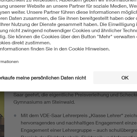
schnuppern.
ie und Physik sowie Koordinatorin Naturwissenschaften am Gy
gserfahrungen der Schüler, aber auch an den Lerninhalten des Ph
xperimentieren im Vordergrund steht.“ Thorsten Conrad, Vorsit
nen: „Das Interesse der Schülerinnen und Schüler ist so groß, 
atürlich sind zwei Lehrerinnen, die als Vorbilder dienen, die
Die beiden Lehrerinnen wurden am 13. März im Rahmen
Saar geehrt, die eigentliche Preisverleihung und Scheck
Gymnasiums am Steinwald.
Mit dem VDE-Saar Lehrerpreis „Klasse Lehrer“ zeichn
hervorragendes und nachhaltiges Engagement einze
Engagement einer Lehrergruppe – auch schulübergr