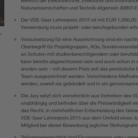
Bereich der Elektrotechnik, Elektronik und Informati
Naturwissenschaften und Technik allgemein (MINT-F
Der VDE-Saar Lehrerpreis 2015 ist mit EUR 1.000,00 (
Verwendung muss projekt- oder berufsgebunden erfo
s
Voraussetzung für eine Auszeichnung sind ein nachha
Oberbegriff für Projektgruppen, AGs, Sonderveranstal
an Schulen mit studienberechtigendem oder berufs
kann bereits abgeschlossen sein und auch schon 
worden sein – mit diesem Preis soll das persönliche
Team ausgezeichnet werden. Verschiedene Maßnahme
werden, soweit sie gebündelt und in ein gemeinsame
Die Jury setzt sich vornehmlich aus Vertretern des 
unabhängig und befinden über die Preiswürdigkeit e
das Recht, in mehrheitlicher Entscheidung den Gesa
VDE-Saar Lehrerpreis 2015 aus dem Umfeld eines Jury
Mitglied bei dieser Bewerbung jeglicher Stellungnah
Teilnahmeberechtigt sind Einzelpersonen oder Lehre