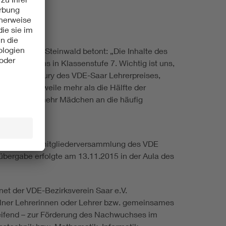
mnasium am Steinwald betont: „Die Inhalte des
ysiklehrplans in Klassenstufe 7. Wichtig ist uns,
zender der Jury des VDE-Saar Lehrerpreises,
dass mittlerweile mehr als die Hälfte der
 beste Basis mehr Mädchen an die häufig
 der Jahresmitgliederversammlung des VDE
übergabe erfolgte am 13.11.2015 in der Aula des
et der VDE-Bezirksverein Saar e.V.
lner Lehrerinnen oder Lehrer bzw. gemeinsames
eifend – zur Förderung des Nachwuchses im