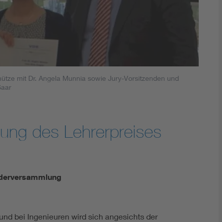
Energy storage
Functional safety
hütze mit Dr. Angela Munnia sowie Jury-Vorsitzenden und
Saar
ihung des Lehrerpreises
iederversammlung
d bei Ingenieuren wird sich angesichts der