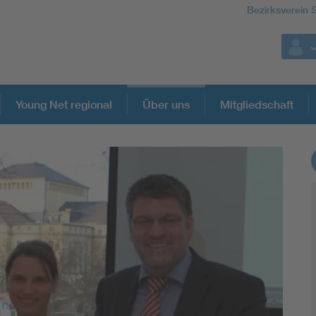
Bezirksverein S
Young Net regional
Über uns
Mitgliedschaft
Weitere Themen
Assisted Living
Electromobility
Energy efficiency