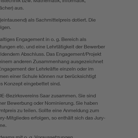
onstechnik bzw. Mathematik, Informatik,
ächer) aus.
eintausend) als Sachmittelpreis dotiert. Die
lgen.
ltiges Engagement in o. g. Bereich als
tungen etc. und eine Lehrtätigkeit der Bewerber
bildendem Abschluss. Das Engagement/Projekt
in einem anderen Zusammenhang ausgezeichnet
 Engagement der Lehrkräfte einzeln oder im
n einer Schule können nur berücksichtigt
s Konzept eingebettet sind.
VDE-Bezirksvereins Saar zusammen. Sie sind
iner Bewerbung oder Nominierung. Sie haben
mtpreis zu teilen. Sollte eine Anmeldung zum
-Mitgliedes erfolgen, so enthält sich das Jury-
me.
rteams mit o. g. Voraussetzungen.